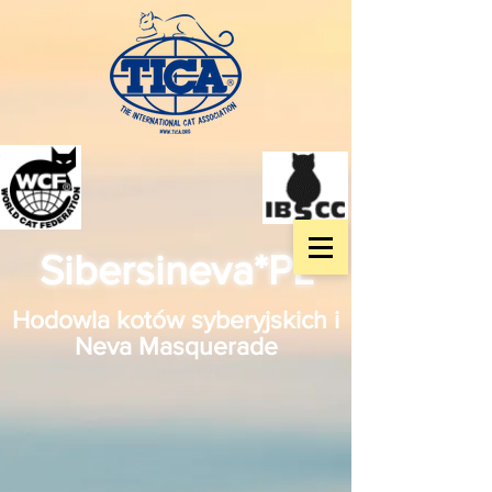
Sibersineva*PL
Hodowla kotów syberyjskich i
Neva Masquerade