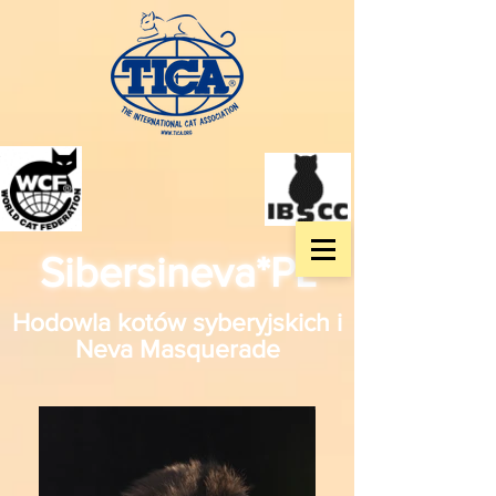
Sibersineva*PL
Hodowla kotów syberyjskich i
Neva Masquerade