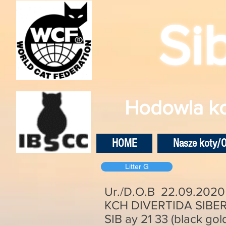
Si
Hodowla ko
HOME
Nasze koty/O
Litter G
Ur./D.O.B 22.09.2020
KCH DIVERTIDA SIBE
SIB ay 21 33 (black gol