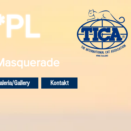
*PL
 Masquerade
aleria/Gallery
Kontakt