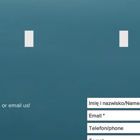
Gwardia
Garett
 or email us!