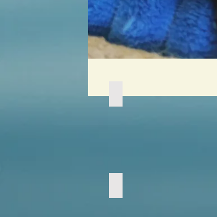
Garett,
Gwardia,
Gansey
Garett