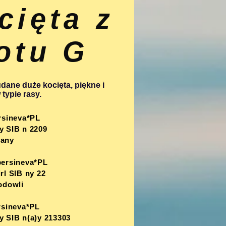
cięta z
otu G
dane duże kocięta, piękne i
typie rasy.
rsineva*PL
y SIB n 2209
wany
bersineva*PL
rl SIB ny 22
odowli
rsineva*PL
 SIB n(a)y 213303