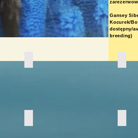
zarezerwo
Gansey Sib
Kocurek/Bo
dostępny/av
breeding)
Garett, Gryfin, Gwardia
Gansey
Gryfin
Garett