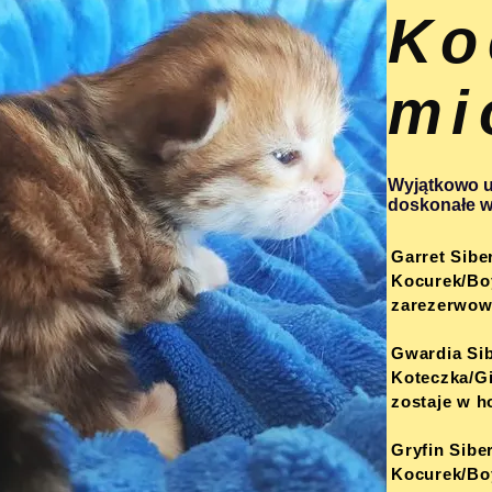
Ko
mi
Wyjątkowo u
doskonałe w 
Garret Sibe
Kocurek/Bo
zarezerwo
Gwardia Si
Koteczka/Gi
zostaje w h
Gryfin Sibe
Kocurek/Boy