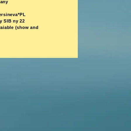
wany
ersineva*PL
y SIB ny 22
aiable (show and