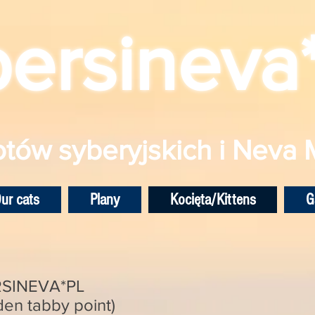
bersineva
tów syberyjskich i Neva
ur cats
Plany
Kocięta/Kittens
G
RSINEVA*PL
den tabby point)