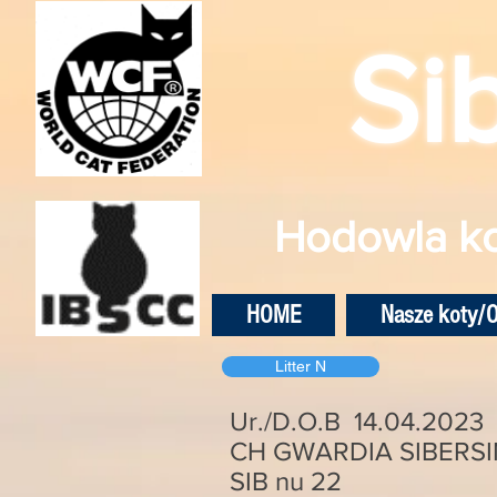
Si
Hodowla ko
HOME
Nasze koty/O
Litter N
Ur./D.O.B 14.04.2023
CH GWARDIA SIBERS
SIB nu 22