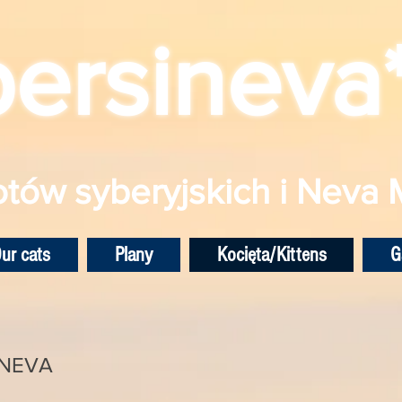
bersineva
tów syberyjskich i Neva
ur cats
Plany
Kocięta/Kittens
G
INEVA