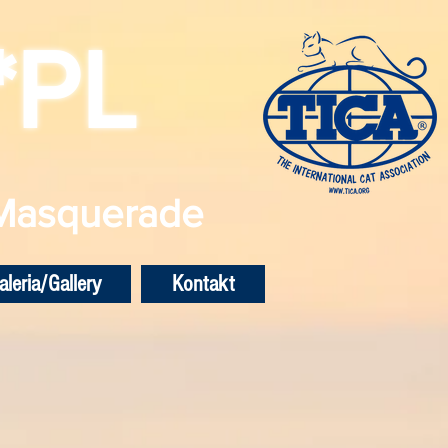
*PL
 Masquerade
aleria/Gallery
Kontakt