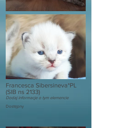
Francesca Sibersineva*PL
(SIB ns 2133)
Dodaj informacje o tym elemencie
Dostępny