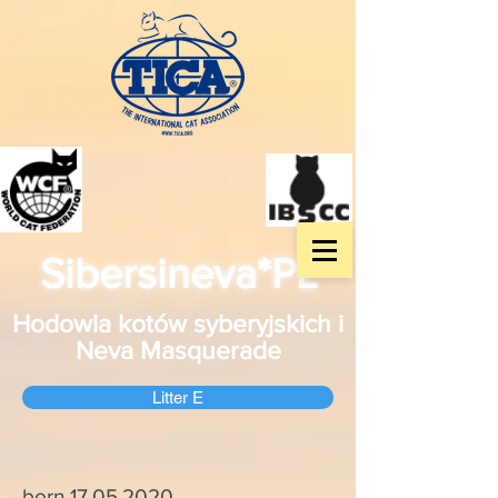
Sibersineva*PL
Hodowla kotów syberyjskich i
Neva Masquerade
Litter E
born
17.05.2020