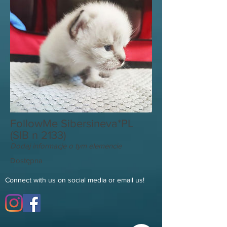
FollowMe Sibersineva*PL
(SIB n 2133)
Dodaj informacje o tym elemencie
Dostępna
Connect with us on social media or email us!