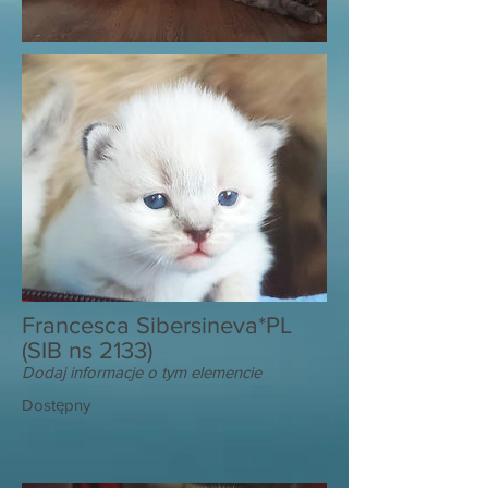
Francesca Sibersineva*PL
(SIB ns 2133)
Dodaj informacje o tym elemencie
Dostępny