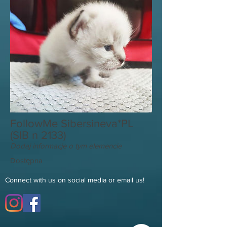
FollowMe Sibersineva*PL
(SIB n 2133)
Dodaj informacje o tym elemencie
Dostępna
Connect with us on social media or email us!