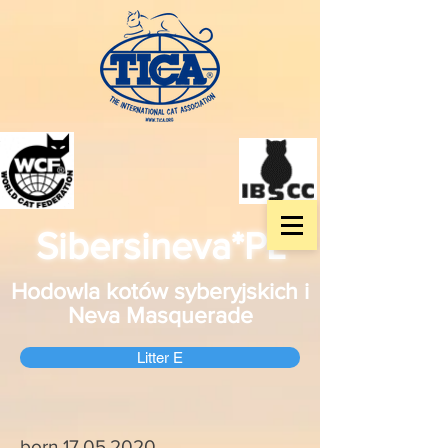
Sibersineva*PL
Hodowla kotów syberyjskich i
Neva Masquerade
Litter E
born
17.05.2020